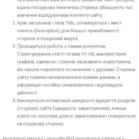
вдала посадкова тематична сторінка збільшують час
вивчення відвідувачами контенту сайту.
Крім заголовків і тегів Title, оптимізується і зміст
сніпета (Description) для більшої привабливості
сторінок в пошуковій видачі.
Проводиться робота з самим контентом.
Структурування статті тегами Н1-Н6, використання
графіків, картинок і списків зацікавлять користувача,
він захоче поділитися посиланням з друзями. Сторінки
сайту повинні наповнюватися новими даними, а
інформація постійно оновлюватися і відповідати
дійсності.
Виконується оптимізація швидкості відкриття розділів
(сторінок) сайту (швидкість завантаження), інакше
клієнт не чекатиме довгої завантаження і повернеться
на пошукову сторінку.
Розглянуті методи і способи SEO просування сайтів не є