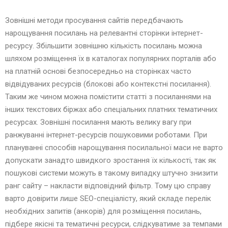
Зовнішні методи просування сайтів передбачають
нарощування посилань на релевантні сторінки інтернет-
ресурсу. Збільшити зовнішню кількість посилань можна
шляхом розміщення їх в каталогах популярних порталів або
на платній основі безпосередньо на сторінках часто
відвідуваних ресурсів (блокові або контекстні посилання).
Таким же чином можна помістити статті з посиланнями на
інших текстових біржах або спеціальних платних тематичних
ресурсах. Зовнішні посилання мають велику вагу при
ранжуванні інтернет-ресурсів пошуковими роботами. При
плануванні способів нарощування посилальної маси не варто
допускати занадто швидкого зростання їх кількості, так як
пошукові системи можуть в такому випадку штучно знизити
ранг сайту – накласти відповідний фільтр. Тому цю справу
варто довірити лише SEO-спеціалісту, який складе перелік
необхідних запитів (анкорів) для розміщення посилань,
підбере якісні та тематичні ресурси, слідкуватиме за темпами