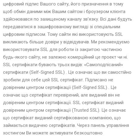
цифровий підпис Вашого сайту, його призначення в тому
щоб обмін даними між Вашим сайтом і броузером клієнта
здійснювався по захищеному каналу зв’язку. Всі дані будуть
передаватися в зашифрованому вигляді зі спеціальним
цифровим підписом. Тому сайти які використовують SSL
викликають більше довіри у відвідувачів. Ми рекомендуємо
використовувати SSL для роботи із закритою частиною
будь-якого сайту, не залежно комерційний це проект чи ні.
SSL сертифікати бувають трьох видів: «Самоподпісаний»
сертифікати (Self-Signed SSL) . Це означає що ви самостійно
зробили для себе цей SSL сертифікат. Підписано не
довіреним центром сертифікації (Self-Signed SSL) . Це
означає що сертифікат перевірений, але виданий він не
довіреним центром сертифікації. SSL сертифікат виданий
довіреним центром сертифікації (Trusted SSL). Це означає
що сертифікат виданий сертифікованою компанією, що
займається видачею сертифікатів. Через панель управління
хостингом Ви можете активувати безкоштовно