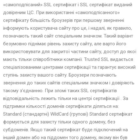
«самоподпісаний» SSL сертифікат і SSL сертифікат виданий
довіреним ЦС. При використанні «самоподпісанного»
сертифікату більшість броузерів при першому зверненні
інформують користувача сайту про це, і надалі, як правило,
позначають такий сайт спеціальним значком. Такий варіант
безумовно піднімає рівень захисту сайту, але варто його
використовувати для закритої частини сайту, доступ до якої
мають тільки співробітники компанії. Trusted SSL видається
спеціалізованими центрами сертифікації та гарантує високий
ступінь захисту вашого сайту. Броузери позначають
звернення до таких сайтів спеціальним значком і довіряють
такому з’єднанню. При зломі таких SSL сертифікатів
відповідальність лежить тільки на центрі сертифікації . За
підтримки кількості доменів сертифікати діляться на:
Standard (стандартні) WildCard (групові) Standard сертифікат
формується для захисту тільки одного домену, без
субдоменів. Якщо такий сертифікат буде підключений на
інший домен або на піддомен того домену, якому він був